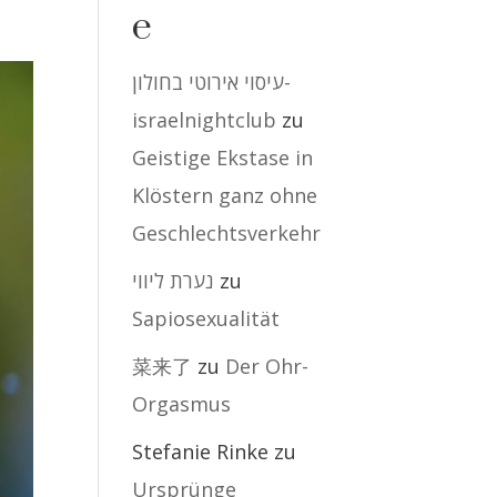
e
עיסוי אירוטי בחולון-
israelnightclub
zu
Geistige Ekstase in
Klöstern ganz ohne
Geschlechtsverkehr
נערת ליווי
zu
Sapiosexualität
菜来了
zu
Der Ohr-
Orgasmus
Stefanie Rinke
zu
Ursprünge