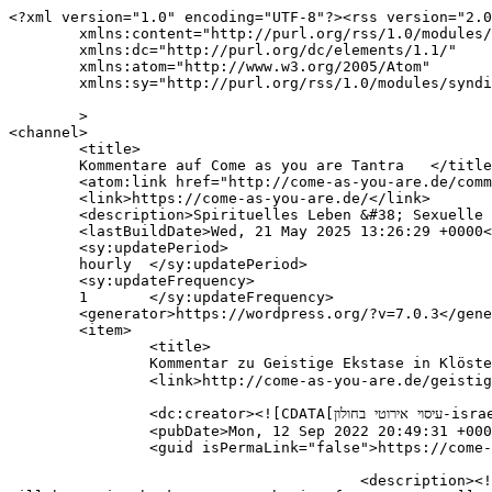
<?xml version="1.0" encoding="UTF-8"?><rss version="2.0
	xmlns:content="http://purl.org/rss/1.0/modules/content/"

	xmlns:dc="http://purl.org/dc/elements/1.1/"

	xmlns:atom="http://www.w3.org/2005/Atom"

	xmlns:sy="http://purl.org/rss/1.0/modules/syndication/"

	>

<channel>

	<title>

	Kommentare auf Come as you are Tantra	</title>

	<atom:link href="http://come-as-you-are.de/comments/feed/" rel="self" type="application/rss+xml" />

	<link>https://come-as-you-are.de/</link>

	<description>Spirituelles Leben &#38; Sexuelle Kultur</description>

	<lastBuildDate>Wed, 21 May 2025 13:26:29 +0000</lastBuildDate>

	<sy:updatePeriod>

	hourly	</sy:updatePeriod>

	<sy:updateFrequency>

	1	</sy:updateFrequency>

	<generator>https://wordpress.org/?v=7.0.3</generator>

	<item>

		<title>

		Kommentar zu Geistige Ekstase in Klöstern ganz ohne Geschlechtsverkehr von עיסוי אירוטי בחולון-israelnightclub		</title>

		<link>http://come-as-you-are.de/geistige-ekstase-in-kloestern-ganz-ohne-koitus/#comment-84</link>

		<dc:creator><![CDATA[עיסוי אירוטי בחולון-israelnightclub]]></dc:creator>

		<pubDate>Mon, 12 Sep 2022 20:49:31 +0000</pubDate>

		<guid isPermaLink="false">https://come-as-you-are.de/?p=898#comment-84</guid>

					<description><![CDATA[Hi! I just wish to give you a huge thumbs up for the excellent info you have got here on this post. I 