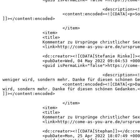
					<description><![CDATA[So you are a man or woman?]]></description>

			<content:encoded><![CDATA[<p>So you are a man or woman?</p>

]]></content:encoded>

			</item>

		<item>

		<title>

		Kommentar zu Ursprünge christlicher Sexfeindlichkeit von Stefanie Rinke		</title>

		<link>http://come-as-you-are.de/urspruenge-der-christlichen-sexfeindlichkeit/#comment-76</link>

		<dc:creator><![CDATA[Stefanie Rinke]]></dc:creator>

		<pubDate>Wed, 04 May 2022 09:04:53 +0000</pubDate>

		<guid isPermaLink="false">https://come-as-you-are.de/?p=911#comment-76</guid>

					<description><![CDATA[Das ist sehr inspirierend geschrieben: Die Liebe austeilen wie Brot, nur dass sie nicht wie das Brot 
weniger wird, sondern mehr. Danke für diesen schönen Ge
			<content:encoded><![CDATA[<p>Das ist sehr inspirierend geschrieben: Die Liebe austeilen wie Brot, nur dass sie nicht wie das Brot weniger 
wird, sondern mehr. Danke für diesen schönen Gedanken.<
]]></content:encoded>

			</item>

		<item>

		<title>

		Kommentar zu Ursprünge christlicher Sexfeindlichkeit von Stephan		</title>

		<link>http://come-as-you-are.de/urspruenge-der-christlichen-sexfeindlichkeit/#comment-75</link>

		<dc:creator><![CDATA[Stephan]]></dc:creator>

		<pubDate>Mon, 25 Apr 2022 18:07:49 +0000</pubDate>
