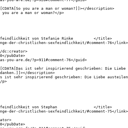
danken.]]></description>

/p>
