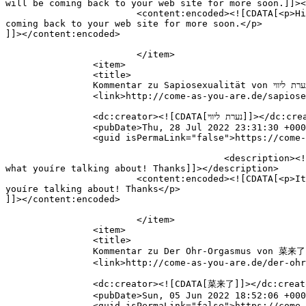
will be coming back to your web site for more soon.]]><
			<content:encoded><![CDATA[<p>Hi! I just wish to give you a huge thumbs up for the excellent info you have got here on this post. I will be 
coming back to your web site for more soon.</p>

]]></content:encoded>

			</item>

		<item>

		<title>

		Kommentar zu Sapiosexualität von נערת ליווי		</title>

		<link>http://come-as-you-are.de/sapiosexualitaet/#comment-82</link>

		<dc:creator><![CDATA[נערת ליווי]]></dc:creator>

		<pubDate>Thu, 28 Jul 2022 23:31:30 +0000</pubDate>

		<guid isPermaLink="false">https://come-as-you-are.de/?p=1361#comment-82</guid>

					<description><![CDATA[Itís difficult to find knowledgeable people in this particular subject, however, you seem like you know 
what youíre talking about! Thanks]]></description>

			<content:encoded><![CDATA[<p>Itís difficult to find knowledgeable people in this particular subject, however, you seem like you know what 
youíre talking about! Thanks</p>

]]></content:encoded>

			</item>

		<item>

		<title>

		Kommentar zu Der Ohr-Orgasmus von 菜来了		</title>

		<link>http://come-as-you-are.de/der-ohr-orgasmus/#comment-77</link>

		<dc:creator><![CDATA[菜来了]]></dc:creator>

		<pubDate>Sun, 05 Jun 2022 18:52:06 +0000</pubDate>

		<guid isPermaLink="false">https://come-as-you-are.de/?p=928#comment-77</guid>
