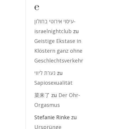
e
עיסוי אירוטי בחולון-
israelnightclub
zu
Geistige Ekstase in
Klöstern ganz ohne
Geschlechtsverkehr
נערת ליווי
zu
Sapiosexualität
菜来了
zu
Der Ohr-
Orgasmus
Stefanie Rinke
zu
Ursprünge