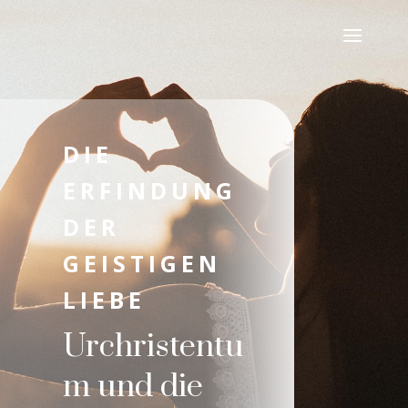
DIE
ERFINDUNG
DER
GEISTIGEN
LIEBE
Urchristentu
m und die